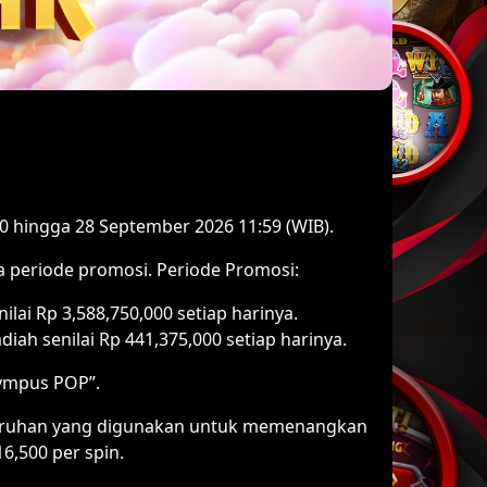
00 hingga 28 September 2026 11:59 (WIB).
ma periode promosi. Periode Promosi:
lai Rp 3,588,750,000 setiap harinya.
ah senilai Rp 441,375,000 setiap harinya.
lympus POP”.
taruhan yang digunakan untuk memenangkan
6,500 per spin.