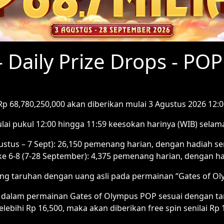
 Daily Prize Drops - POP
 Rp 68,780,250,000 akan diberikan mulai 3 Agustus 2026 12:
ulai pukul 12:00 hingga 11:59 keesokan harinya (WIB) sela
stus – 7 Sept): 26,150 pemenang harian, dengan hadiah seni
e 6-8 (7-28 September): 4,375 pemenang harian, dengan hadi
ang taruhan dengan uang asli pada permainan “Gates of O
n dalam permainan Gates of Olympus POP sesuai dengan 
ebihi Rp 16,500, maka akan diberikan free spin senilai Rp 1