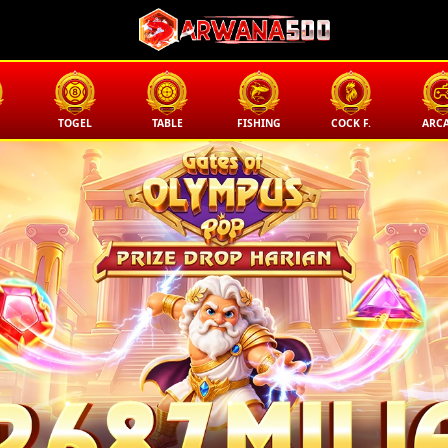
TOGEL
TABLE
FISHING
COCK F.
ARC