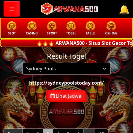
SLOT
CASINO
SPORT
TOGEL
TABLE
FISHING
COC
🔥🔥🔥 ARWANA500 - Situs Slot Gacor Toge
Result Togel
https://sydneypoolstoday.com/
Lihat Jadwal