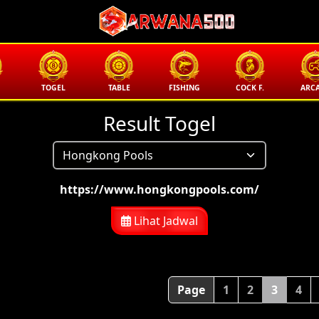
TOGEL
TABLE
FISHING
COCK F.
ARC
Result Togel
https://www.hongkongpools.com/
Lihat Jadwal
Page
1
2
3
4