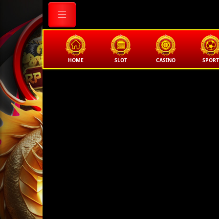
HOME
SLOT
CASINO
SPORT