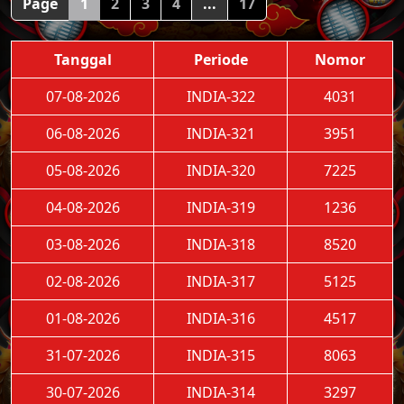
Page
1
2
3
4
...
17
Tanggal
Periode
Nomor
07-08-2026
INDIA-322
4031
06-08-2026
INDIA-321
3951
05-08-2026
INDIA-320
7225
04-08-2026
INDIA-319
1236
03-08-2026
INDIA-318
8520
02-08-2026
INDIA-317
5125
01-08-2026
INDIA-316
4517
31-07-2026
INDIA-315
8063
30-07-2026
INDIA-314
3297