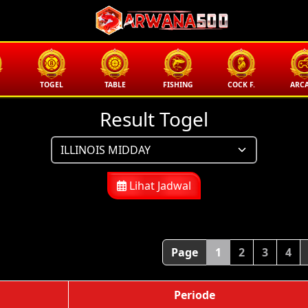
TOGEL
TABLE
FISHING
COCK F.
ARC
Result Togel
Lihat Jadwal
Page
1
2
3
4
Periode