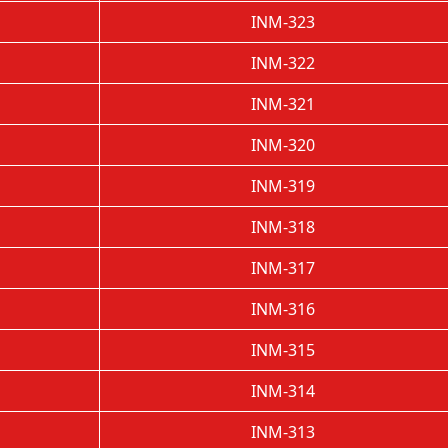
INM-323
INM-322
INM-321
INM-320
INM-319
INM-318
INM-317
INM-316
INM-315
INM-314
INM-313