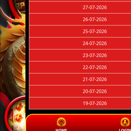
27-07-2026
26-07-2026
25-07-2026
24-07-2026
23-07-2026
22-07-2026
21-07-2026
20-07-2026
19-07-2026
HOME
LOGI