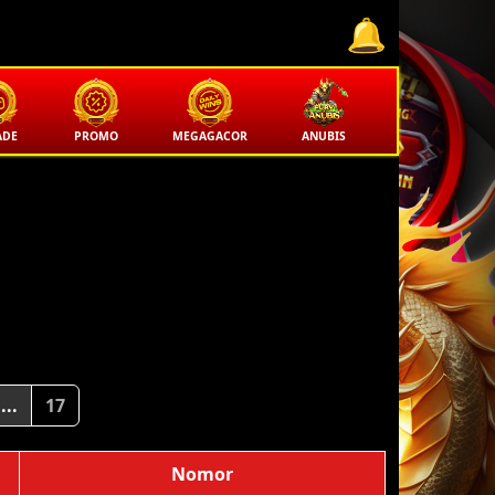
ADE
PROMO
MEGAGACOR
ANUBIS
...
17
Nomor