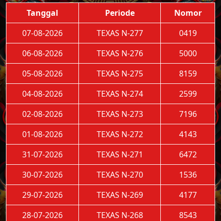
Tanggal
Periode
Nomor
07-08-2026
TEXAS N-277
0419
06-08-2026
TEXAS N-276
5000
05-08-2026
TEXAS N-275
8159
04-08-2026
TEXAS N-274
2599
02-08-2026
TEXAS N-273
7196
01-08-2026
TEXAS N-272
4143
31-07-2026
TEXAS N-271
6472
30-07-2026
TEXAS N-270
1536
29-07-2026
TEXAS N-269
4177
28-07-2026
TEXAS N-268
8543