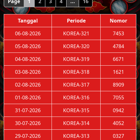
Page
1
2
3
4
...
16
Tanggal
Periode
Nomor
06-08-2026
KOREA-321
7453
05-08-2026
KOREA-320
4784
04-08-2026
KOREA-319
6671
03-08-2026
KOREA-318
1621
02-08-2026
KOREA-317
8909
01-08-2026
KOREA-316
7055
31-07-2026
KOREA-315
0942
30-07-2026
KOREA-314
4052
29-07-2026
KOREA-313
0327