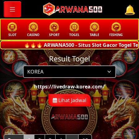
SLOT
CASINO
SPORT
TOGEL
TABLE
FISHING
COC
🔥🔥🔥 ARWANA500 - Situs Slot Gacor Togel Terp
Result Togel
https://livedraw-korea.com/
Lihat Jadwal