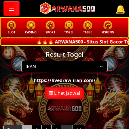
SLOT
CASINO
SPORT
TOGEL
TABLE
FISHING
COC
🔥🔥🔥 ARWANA500 - Situs Slot Gacor Toge
Result Togel
https://livedraw-iran.com/
Lihat Jadwal