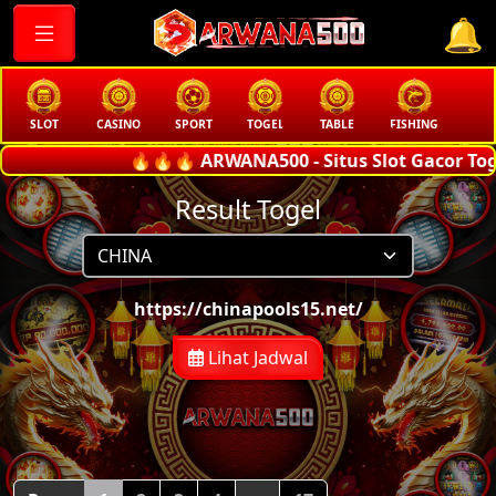
SLOT
CASINO
SPORT
TOGEL
TABLE
FISHING
COC
🔥🔥🔥 ARWANA500 - Situs Slot Gacor Togel
Result Togel
https://chinapools15.net/
Lihat Jadwal