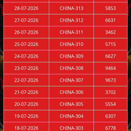
28-07-2026
CHINA-313
5853
27-07-2026
CHINA-312
6631
26-07-2026
CHINA-311
3462
25-07-2026
CHINA-310
5715
24-07-2026
CHINA-309
6627
23-07-2026
CHINA-308
9464
22-07-2026
CHINA-307
9673
21-07-2026
CHINA-306
3702
20-07-2026
CHINA-305
5554
19-07-2026
CHINA-304
6307
18-07-2026
CHINA-303
6778