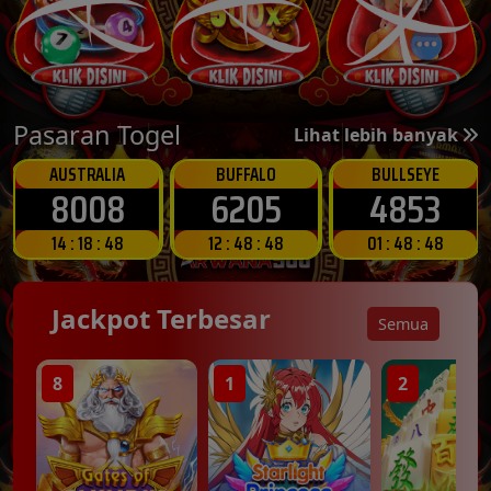
Pasaran Togel
Lihat lebih banyak
AUSTRALIA
BUFFALO
BULLSEYE
8008
6205
4853
14 : 18 : 45
12 : 48 : 45
01 : 48 : 45
Jackpot Terbesar
Semua
1
2
3