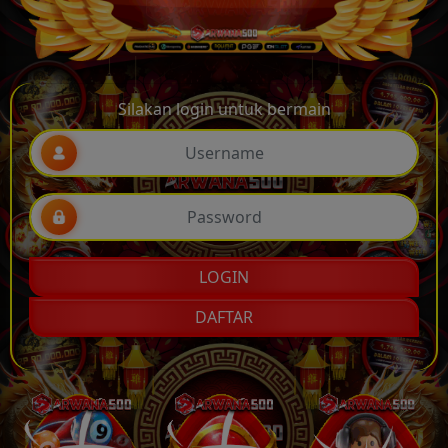
Silakan login untuk bermain
LOGIN
DAFTAR