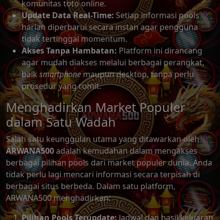
komunitas toto online.
Update Data Real-Time:
Setiap informasi pools
harian diperbarui secara instan agar pengguna
tidak tertinggal momentum.
Akses Tanpa Hambatan:
Platform ini dirancang
agar mudah diakses melalui berbagai perangkat,
baik
smartphone
maupun desktop, tanpa perlu
prosedur yang rumit.
Menghadirkan Market Populer
dalam Satu Wadah
Salah satu keunggulan utama yang ditawarkan oleh
ARWANA500
adalah kemudahan dalam mengakses
berbagai pilihan pools dari market populer dunia. Anda
tidak perlu lagi mencari informasi secara terpisah di
berbagai situs berbeda. Dalam satu platform,
ARWANA500 menghadirkan:
Pilihan Pools Terupdate:
Jadwal dan hasil keluaran