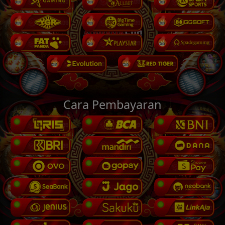
Cara Pembayaran