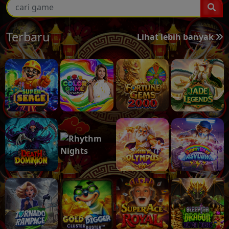
H*****
Rp 7.672
Rp 8.842.819
Terbaru
Lihat lebih banyak