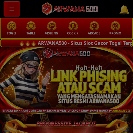
TOGEL
TABLE
FISHING
COCK F.
ARCADE
PROMO
M
A500 - Situs Slot Gacor Togel Terpercaya & Live Casin