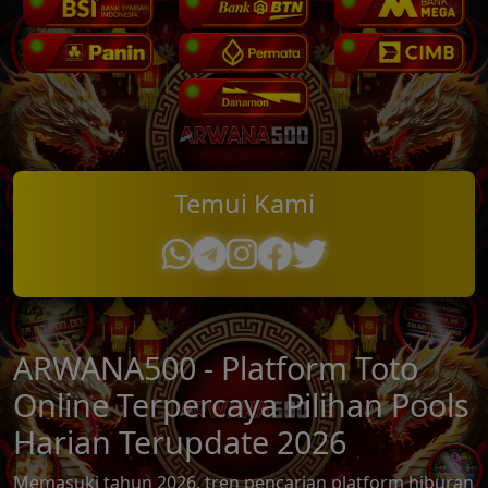
Temui Kami
ARWANA500 - Platform Toto
Online Terpercaya Pilihan Pools
Harian Terupdate 2026
Memasuki tahun 2026, tren pencarian platform hiburan